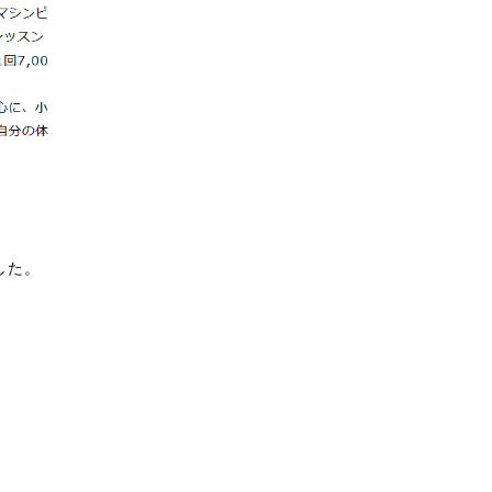
した。
。